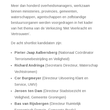
Meer dan honderd overheidsmanagers, werkzaam
binnen ministeries, provincies, gemeenten,
waterschappen, agentschappen en zelfstandige
bestuursorganen werden voorgedragen in het kader
van het thema van de Verkiezing ‘Met Ve
erkracht en
Vertrouwen’.
De acht shortlist kandidaten zijn:
Pieter-Jaap Aalbersberg
(Nationaal Coördinator
Terrorismebestrijding en Veiligheid)
Richard Andringa
(Secretaris Directeur, Waterschap
Vechtstromen)
Cor Burgmeyer
(Directeur Uitvoering Klant en
Service, UWV)
Jeroen ten Dam
(Directeur Stadstoezicht en
Veiligheid, Gemeente Groningen)
Bas van Rijsbergen
(Directeur Ruimtelijk
Economisch Domein, Gemeente Breda)