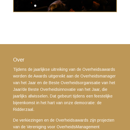
Over
Tijdens de jaarlijkse uitreiking van de Overheidsawards
worden de Awards uitgereikt aan de Overheidsmanager
van het Jaar en de Beste Overheidsorganisatie van het
Jaar/de Beste Overheidsinnovatie van het Jaar, die
jaarlijks afwisselen. Dat gebeurt tijdens een feestelijke
bijeenkomst in het hart van onze democratie: de
Ridderzaal.
De verkiezingen en de Overheidsawards zijn projecten
van de Vereniging voor OverheidsManagement