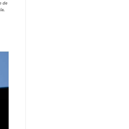
n de
la.