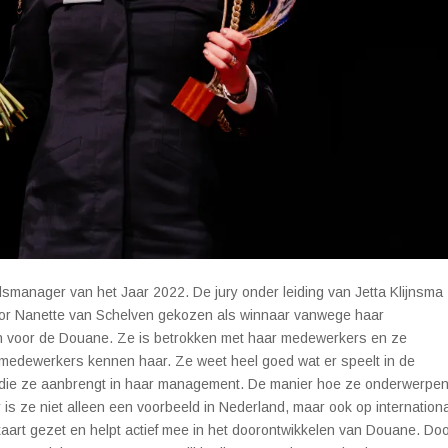
smanager van het Jaar 2022. De jury onder leiding van Jetta Klijnsma
oor Nanette van Schelven gekozen als winnaar vanwege haar
n voor de Douane. Ze is betrokken met haar medewerkers en ze
 medewerkers kennen haar. Ze weet heel goed wat er speelt in de
cus die ze aanbrengt in haar management. De manier hoe ze onderwerpe
er is ze niet alleen een voorbeeld in Nederland, maar ook op internation
art gezet en helpt actief mee in het doorontwikkelen van Douane. Doo