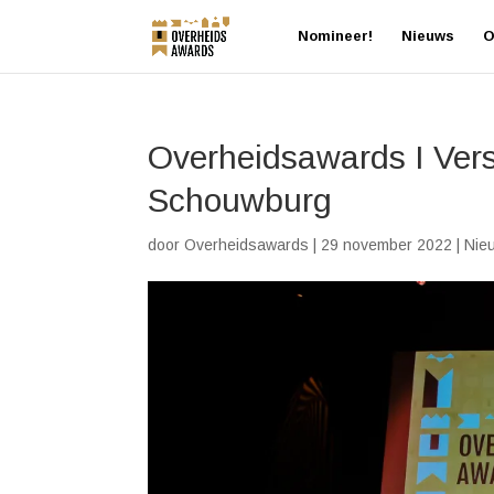
Nomineer!
Nieuws
O
Overheidsawards I Versl
Schouwburg
door
Overheidsawards
|
29 november 2022
|
Nie