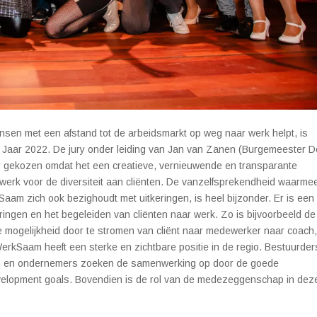
sen met een afstand tot de arbeidsmarkt op weg naar werk helpt, is
t Jaar 2022. De jury onder leiding van Jan van Zanen (Burgemeester 
 gekozen omdat het een creatieve, vernieuwende en transparante
 werk voor de diversiteit aan cliënten. De vanzelfsprekendheid waarme
aam zich ook bezighoudt met uitkeringen, is heel bijzonder. Er is een
ringen en het begeleiden van cliënten naar werk. Zo is bijvoorbeeld de
 mogelijkheid door te stromen van cliënt naar medewerker naar coach
erkSaam heeft een sterke en zichtbare positie in de regio. Bestuurder
ven en ondernemers zoeken de samenwerking op door de goede
velopment goals. Bovendien is de rol van de medezeggenschap in dez