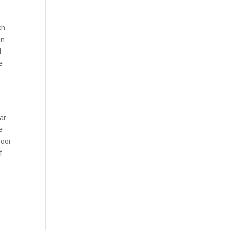
ch
en
l
e
ar
e
Door
f