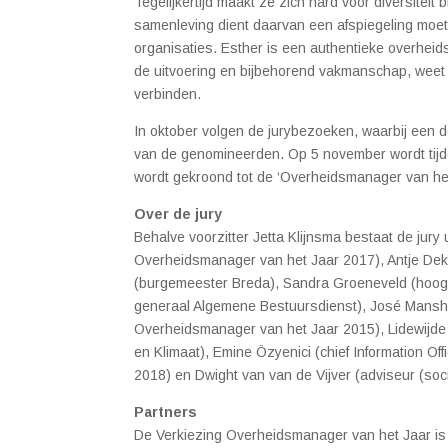
Tegelijkertijd maakt ze zich hard voor diversiteit
samenleving dient daarvan een afspiegeling moet z
organisaties. Esther is een authentieke overheid
de uitvoering en bijbehorend vakmanschap, weet zij
verbinden.
In oktober volgen de jurybezoeken, waarbij een d
van de genomineerden. Op 5 november wordt tijde
wordt gekroond tot de ‘Overheidsmanager van he
Over de jury
Behalve voorzitter Jetta Klijnsma bestaat de jury 
Overheidsmanager van het Jaar 2017), Antje Dek
(burgemeester Breda), Sandra Groeneveld (
hoog
generaal Algemene Bestuursdienst), José Mans
Overheidsmanager van het Jaar 2015), Lidewijde 
en Klimaat), Emine Özyenici (chief Information 
2018) en Dwight van van de Vijver (adviseur (socia
Partners
De Verkiezing Overheidsmanager van het Jaar is