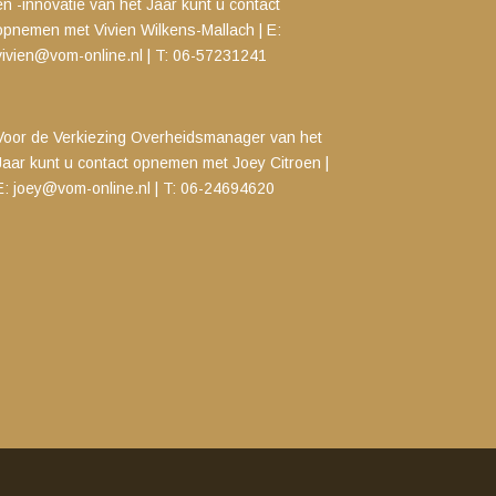
en -innovatie van het Jaar kunt u contact
opnemen met
Vivien Wilkens-Mallach | E:
vivien@vom-online.nl
|
T: 06-57231241
Voor de Verkiezing Overheidsmanager van het
Jaar kunt u contact opnemen met
Joey Citroen |
E:
joey@vom-online.nl
| T: 06-24694620