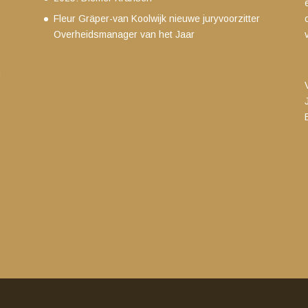
Fleur Gräper-van Koolwijk nieuwe juryvoorzitter
Overheidsmanager van het Jaar
m
g