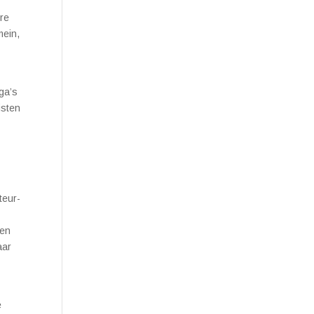
ere
mein,
ga’s
isten
teur-
ken
aar
e