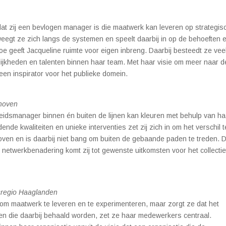
 dat zij een bevlogen manager is die maatwerk kan leveren op strategis
eegt ze zich langs de systemen en speelt daarbij in op de behoeften 
 geeft Jacqueline ruimte voor eigen inbreng. Daarbij besteedt ze vee
ijkheden en talenten binnen haar team. Met haar visie om meer naar d
 een inspirator voor het publieke domein.
dhoven
heidsmanager binnen én buiten de lijnen kan kleuren met behulp van ha
nde kwaliteiten en unieke interventies zet zij zich in om het verschil t
en en is daarbij niet bang om buiten de gebaande paden te treden. 
r netwerkbenadering komt zij tot gewenste uitkomsten voor het collectie
sregio Haaglanden
om maatwerk te leveren en te experimenteren, maar zorgt ze dat het
en die daarbij behaald worden, zet ze haar medewerkers centraal.