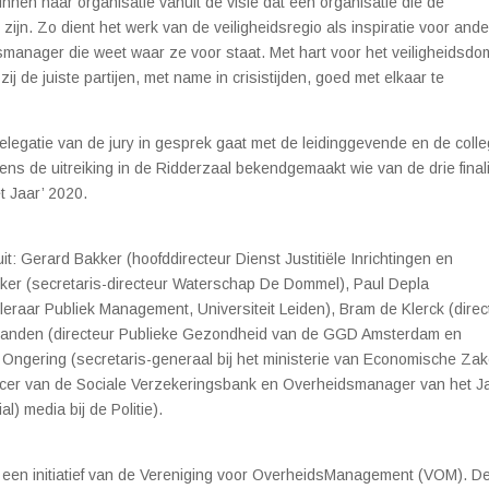
 binnen haar organisatie vanuit de visie dat een organisatie die de
ijn. Zo dient het werk van de veiligheidsregio als inspiratie voor and
smanager die weet waar ze voor staat. Met hart voor het veiligheidsdo
 de juiste partijen, met name in crisistijden, goed met elkaar te
elegatie van de jury in gesprek gaat met de leidinggevende en de colle
ns de uitreiking in de Ridderzaal bekendgemaakt wie van de drie final
t Jaar’ 2020.
uit: Gerard Bakker (
hoofddirecteur Dienst Justitiële Inrichtingen
en
ker (secretaris-directeur Waterschap De Dommel), Paul Depla
leraar Publiek Management, Universiteit Leiden
), Bram de Klerck (direc
handen (directeur Publieke Gezondheid van de GGD Amsterdam en
Ongering (secretaris-generaal bij het ministerie van Economische Za
Officer van de Sociale Verzekeringsbank en Overheidsmanager van het J
l) media bij de Politie).
 een initiatief van de Vereniging voor OverheidsManagement (VOM). D