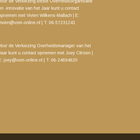
Voor de Verkiezing Beste Overheidsorganisatie
en -innovatie van het Jaar kunt u contact
opnemen met
Vivien Wilkens-Mallach | E:
vivien@vom-online.nl
|
T: 06-57231241
Voor de Verkiezing Overheidsmanager van het
Jaar kunt u contact opnemen met
Joey Citroen |
E:
joey@vom-online.nl
| T: 06-24694620