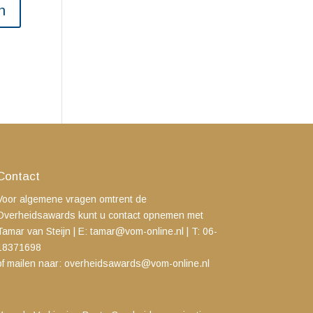
Contact
Voor algemene vragen omtrent de
Overheidsawards kunt u contact opnemen met
Tamar van Steijn
| E:
tamar@vom-online.nl
|
T: 06-
18371698
of mailen naar:
overheidsawards@vom-online.nl